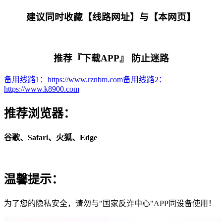
建议同时收藏【线路网址】与【本网页】
推荐『下载APP』 防止迷路
备用线路
1
：
https://www.rznbm.com
备用线路
2
：
https://www.k8900.com
推荐浏览器：
谷歌、Safari、火狐、Edge
温馨提示：
为了您的隐私安全，请勿与"国家反诈中心"APP同设备使用！