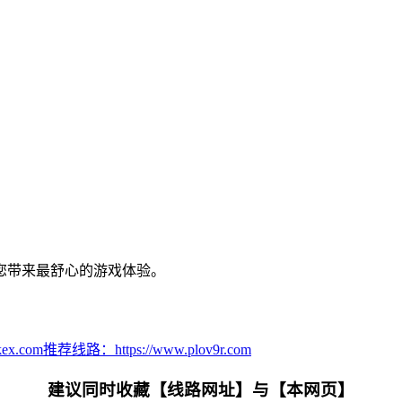
您带来最舒心的游戏体验。
kex.com
推荐线路：
https://www.plov9r.com
建议同时收藏【线路网址】与【本网页】