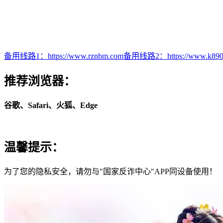
备用线路
1
：
https://www.rznbm.com
备用线路
2
：
https://www.k89
推荐浏览器：
谷歌、Safari、火狐、Edge
温馨提示：
为了您的隐私安全，请勿与"国家反诈中心"APP同设备使用！